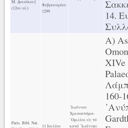
Σακκε
Μ. Δουσίκου]
Φεβρουαρίου
(12ου αἰ.)
1299
14. 
Συλλο
Α) Ast
Omont
XIVe 
Palaeo
Λάμπρ
160-
᾿Ανύπ
᾿Ιωάννου
Χρυσοστόμου
Gardth
῾Ομιλίαι εἰς τό
Paris. Bibl. Nat.
11 Ιουλίου
κατά ᾿Ιωάννην