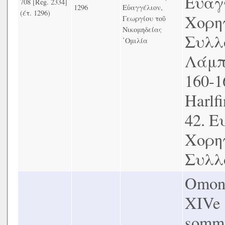
Ευαγ
708 [Reg. 2334]
1296
Εὐαγγέλιον,
(έτ. 1296)
Χορηγ
Γεωργίου τοῦ
Νικομηδείας
Συλλο
῾Ομιλία
Λάμπρ
160-1
Harlfi
42. 
Χορηγ
Συλλο
Omont
XIVe s
somma