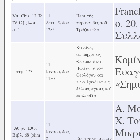
Franch
Vat. Chis. 12 [R
11
Περί τῆς
σ. 2
IV 12] (14ου
Δεκεμβρίου
τυραννίδος τοῦ
αι.)
1285
Τρύζου κλπ.
Συλλο
Κανόνες
ὀκτώηχοι εἰς
Κομίν
Θεοτόκον καὶ
11
Ευαγ
᾿Ιωάννην τὸν
Πατμ. 175
Ιανουαρίου
Θεολόγον καὶ
1180
«Σημε
τινα ἐγκώμια εἰς
ἄλλους ἁγίους καὶ
ἀκολουθίας
Α. Μ
Χ. Τ
11
᾿Αθην. ᾿Εθν.
Μικρο
Ιανουαρίου,
Βιβλ. 68 [olim
2
Εὐαγγελιστάριον