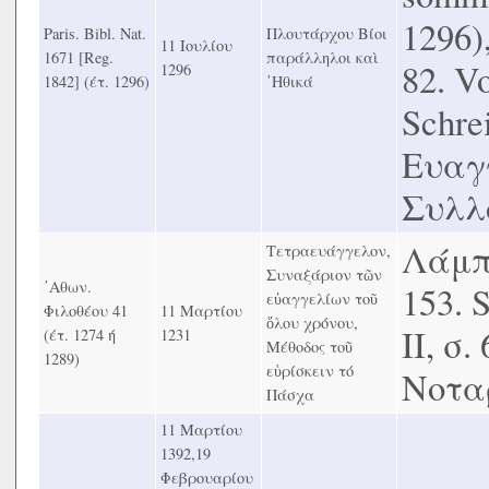
1296),
Paris. Bibl. Nat.
Πλουτάρχου Βίοι
11 Ιουλίου
1671 [Reg.
παράλληλοι καὶ
82. V
1296
1842] (έτ. 1296)
᾿Ηθικά
Schre
Ευαγ
Συλλο
Λάμπρ
Τετραευάγγελον,
Συναξάριον τῶν
᾿Αθων.
153. 
εὐαγγελίων τοῦ
Φιλοθέου 41
11 Μαρτίου
ὅλου χρόνου,
ΙΙ, σ
(έτ. 1274 ή
1231
Μέθοδος τοῦ
1289)
εὑρίσκειν τό
Νοταρ
Πάσχα
11 Μαρτίου
1392,19
Φεβρουαρίου