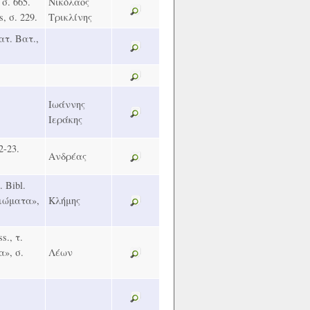
 σ. 665.
Νικόλαος
s, σ. 229.
Τρικλίνης
ατ. Βατ.,
Ιωάννης
Ιεράκης
2-23.
Ανδρέας
. Bibl.
ειώματα»,
Κλήμης
s., τ.
α», σ.
Λέων