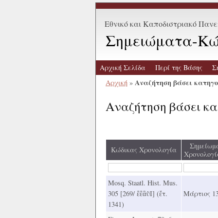
Εθνικό και Καποδιστριακό Παν
Σημειώματα-Κώ
Αρχική Σελίδα
Περί της Βάσης
Σ
Αναζήτηση βάσει κατηγ
Αρχική
»
Αναζήτηση βάσει κ
Σημείωμ
Κώδικας Χρονολογία
Χρονολογί
Mosq. Staatl. Hist. Mus.
305 [269/ ἒἒἃῢΙ] (ἔτ.
Μάρτιος 1
1341)