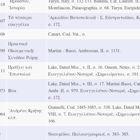
῾Ηροδότου,
Turyn, Italy, σ. 132-133. Bandini, Cat. Laurent. ΙΙ,
318
῾Ιστορία
Montfaucon, Palaeographia, σ. 68. Turyn, Euripide
Τά τέσσερα
᾿Αρκαδίου Βατοπεδινοῦ - Σ. Εὐστρατιάδου, Κ
307
εὐαγγέλια
σ. 172.
306
Canart, Cod. Vat., σ.
Πρακτικά
299
Οἰκουμενικῆς
Martini - Bassi, Ambrosian, ΙΙ, σ. 1131.
Συνόδου Ρώμης
Πράξεις καὶ
Lake, Dated Mss., τ. ΙΙ, σ. 16. Omont, Notes, σ. 2
111
᾿Επιστολαί
Ευαγγελάτου-Νοταρά, «Σημειώματα», σ. 191.
Lake, Dated Mss., τ. ΙΙΙ, σ. 17. Martini-Bassi, Cat
073
Βίοι
Ambr. ΙΙ, σ. 979. Ευαγγελάτου-Νοταρά, «Σημ
σ. 172.
Giannelli, Cod. 1485-1683, σ. 338. Lake, Dated Ms
᾿Ανδρέας Κρήτης
064
VIΙΙ, σ. 7. Ευαγγελάτου-Νοταρά, «Σημειώματ
κλπ.
166.
0
Ναουμίδου, Παλαιογραφικά, σ. 383- 385.