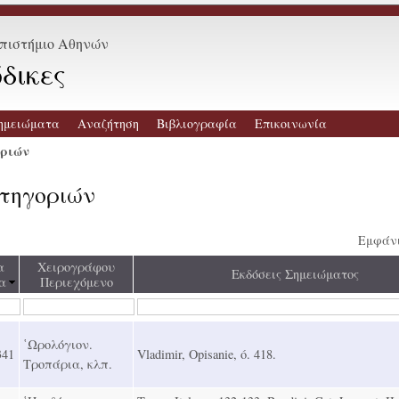
επιστήμιο Αθηνών
δικες
ημειώματα
Αναζήτηση
Βιβλιογραφία
Επικοινωνία
οριών
ατηγοριών
Εμφάνι
α
Χειρογράφου
Εκδόσεις Σημειώματος
α
Περιεχόμενο
῾Ωρολόγιον.
341
Vladimir, Opisanie, ó. 418.
Τροπάρια, κλπ.