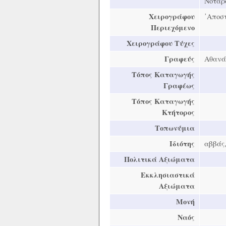
Νοταρά
Χειρογράφου
᾿Αποστ
Περιεχόμενο
Χειρογράφου Τύχες
Γραφεύς
Αθανά
Τόπος Καταγωγής
Γραφέως
Τόπος Καταγωγής
Κτήτορος
Τοπωνύμια
Ιδιότης
αββάς
Πολιτικά Αξιώματα
Εκκλησιαστικά
Αξιώματα
Μονή
Ναός