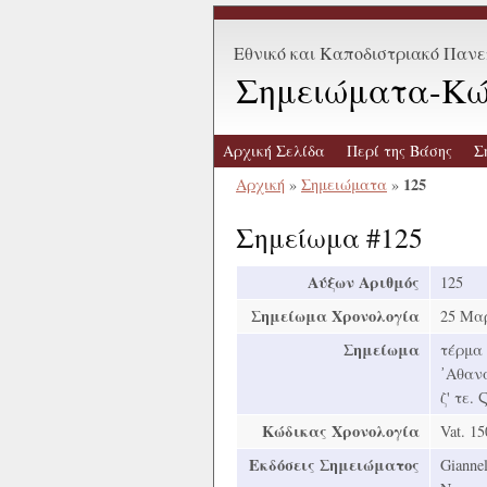
Εθνικό και Καποδιστριακό Παν
Σημειώματα-Κώ
Αρχική Σελίδα
Περί της Βάσης
Σ
125
Αρχική
»
Σημειώματα
»
Σημείωμα #125
Αύξων Αριθμός
125
Σημείωμα Χρονολογία
25 Μαρ
Σημείωμα
τέρμα 
᾿Αθανα
ζ' τε.
Κώδικας Χρονολογία
Vat. 15
Εκδόσεις Σημειώματος
Giannel