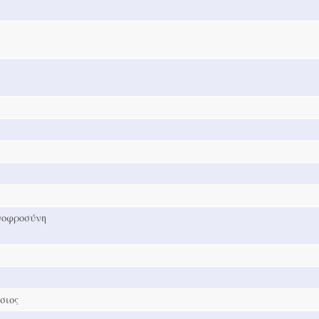
νοφροσύνη
σιος