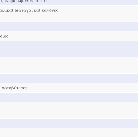
, «Σημειώματα», σ. 151
ολικαί διαταγαί καί κανόνες
σιος
, πρεσβύτερος