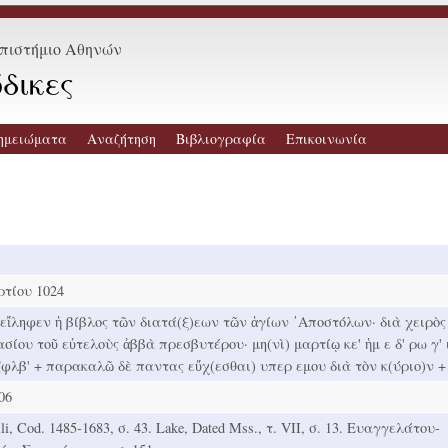
επιστήμιο Αθηνών
δικες
ημειώματα
Αναζήτηση
Βιβλιογραφία
Επικοινωνία
τίου 1024
εἴληφεν ἡ βίβλος τῶν διατά(ξ)εων τῶν ἁγίων ᾿Αποστόλων· διὰ χειρὸς
σίου τοῦ εὐτελοὺς ἀββὰ πρεσβυτέρου· μη(νὶ) μαρτίῳ κε' ἡμ ε δ' ρω γ' 
 Ϛφλβ' + παρακαλῶ δὲ παντας εὔχ(εσθαι) υπερ εμου διὰ τὸν κ(ύριο)ν +
06
li, Cod. 1485-1683, σ. 43. Lake, Dated Mss., τ. VIΙ, σ. 13. Ευαγγελάτου-