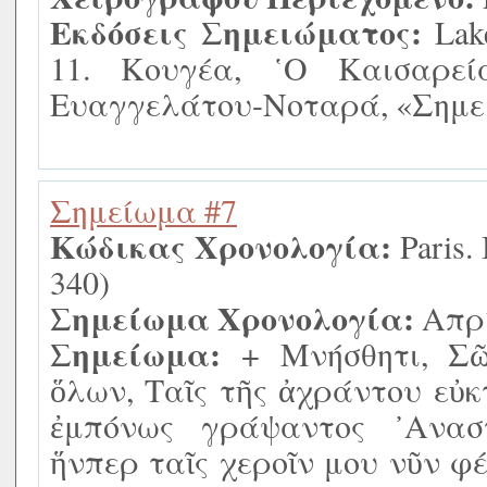
Εκδόσεις Σημειώματος:
Lake
11. Κουγέα, ῾Ο Καισαρεί
Ευαγγελάτου-Νοταρά, «Σημει
Σημείωμα #7
Κώδικας Χρονολογία:
Paris. 
340)
Σημείωμα Χρονολογία:
Απρί
Σημείωμα:
+ Μνήσθητι, Σῶ
ὅλων, Ταῖς τῆς ἀχράντου εὐκτ
ἐμπόνως γράψαντος ᾿Ανασ
ἥνπερ ταῖς χεροῖν μου νῦν φ