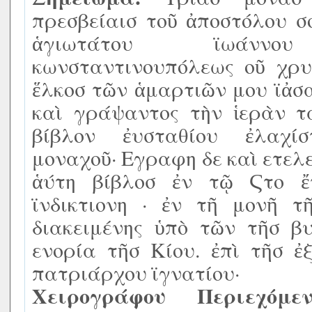
πρεσβείαισ τοῦ ἀποστόλου σ
ἁγιωτάτου ϊωάννου 
κωνσταντινουπόλεως οῦ χρυ
ἕλκοσ τῶν ἁμαρτιῶν μου ϊἀσα
καὶ γράψαντος τὴν ἱερὰν τ
βίβλον ἐυσταθίου ἐλαχί
μοναχοῦ· Εγραφη δε καὶ ετελ
ἁύτη βίβλοσ ἐν τῷ Ϛτο ἔ
ϊνδικτιονη · ἐν τῆ μονῆ τ
διακειμένης ὑπὸ τῶν τῆσ β
ενορία τῆσ Κίου. ἐπὶ τῆσ ἐ
πατριάρχου ϊγνατίου·
Χειρογράφου Περιεχόμεν