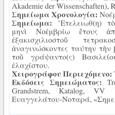
Akademie der Wissenschaften), 
Σημείωμα Χρονολογία:
Νοέμ
Σημείωμα:
’Ετελειωθ(η) τ
μηνὶ Νοἐμβρίω ἔτους ἀπ
ἐξακισχιλιοστοῦ τετρακ
ἀναγινώσκοντες ταύτην τὴν 
τοῦ γράψαντο(ς) Βασιλεί
ἐλαχίστου.
Χειρογράφου Περιεχόμενο:
Εκδόσεις Σημειώματος:
Tre
Grandstrem, Katalog, VV
Ευαγγελάτου-Νοταρά, «Σημει