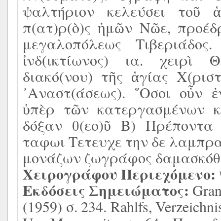
ψαλτήριον κελεύσει τοῦ 
π(ατ)ρ(ὸ)ς ἡμῶν Νῶε, προέδ
μεγαλοπόλεως Τιβεριάδος
ἰνδ(ικτίωνος) ια. χειρὶ 
διακό(νου) τῆς ἁγίας Χ(ρισ
᾿Αναστ(άσεως). ῞Οσοι οὖν ἐ
ὑπὲρ τῶν κατεργασμένων κ
δόξαν θ(εο)ῦ Β) Πρέποντα
ταφωι Τετευχε την δε λαμπρ
μονάζων ζωγράφος δαμασκόθ
Χειρογράφου Περιεχόμενο:
Εκδόσεις Σημειώματος:
Gran
(1959) σ. 234. Rahlfs, Verzeichni