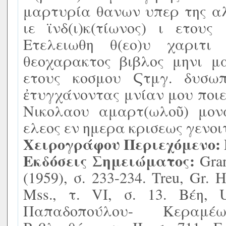
μαρτυρία θανων υπερ της αλ
ιε ϊνδ(ι)κ(τίωνος) ι ετου
Ετελειωθη θ(εο)υ χαριτ
θεοχαρακτος βιβλος μηνι μα
ετους κοσμου Ϛτμγ. δυσω
ἐτυγχάνοντας μνίαν μου ποι
Νικολαου αμαρτ(ωλοῦ) μονα
ελεος εν ημερα κρισεως γενοιτ
Χειρογράφου Περιεχόμενο:
Εκδόσεις Σημειώματος:
Gran
(1959), σ. 233-234. Treu, Gr. H
Mss., τ. VI, σ. 13. Βέη, U
Παπαδοπούλου- Κεραμέως