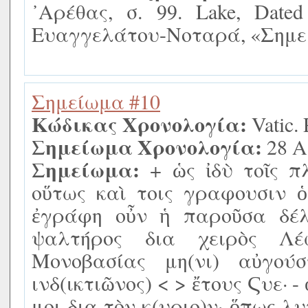
᾿Αρέθας, σ. 99. Lake, Dated 
Ευαγγελάτου-Νοταρά, «Σημει
Σημείωμα #10
Κώδικας Χρονολογία:
Vatic. 
Σημείωμα Χρονολογία:
28 Α
Σημείωμα:
+ ὡς ἰδὺ τοῖς πλ
οὕτως καὶ τοις γραφουσιν ὁ
ἐγράφη οὖν ἡ παροῦσα δέλ
ψαλτήρος δια χειρὸς Λέ
Μονοβασίας μη(νι) αὐγούσ
ινδ(ικτιῶνος) < > ἔτους Ϛυε· 
μοι δια τὸν κ(υριο)ν· ὅπως λ