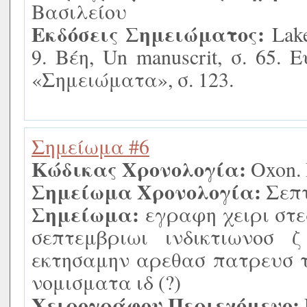
Βασιλείου
Εκδόσεις Σημειώματος:
Lake
9. Βέη, Un manuscrit, σ. 65.
«Σημειώματα», σ. 123.
Σημείωμα #6
Κώδικας Χρονολογία:
Oxon. 
Σημείωμα Χρονολογία:
Σεπτ
Σημείωμα:
εγραφη χειρι στε
σεπτεμβριωι ινδικτιωνοσ ζ
εκτησαμην αρεθασ πατρευσ 
νομισματα ιδ (?)
Χειρογράφου Περιεχόμενο: