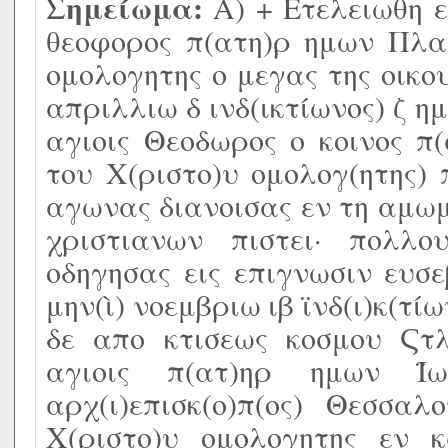
Σημείωμα:
Α) + Ετελειωθη εν
θεοφορος π(ατη)ρ ημων Πλα
ομολογητης ο μεγας της οικο
απριλλιω δ ινδ(ικτίωνος) ζ ημ
αγιοις Θεοδωρος ο κοινος π
του Χ(ριστο)υ ομολογ(ητης)
αγωνας διανοισας εν τη αμω
χριστιανων πιστει· πολλ
οδηγησας εις επιγνωσιν ευσε
μην(ὶ) νοεμβριω ιβ ϊνδ(ι)κ(τίω
δε απο κτισεως κοσμου Ϛτλ
αγιοις π(ατ)ηρ ημων Ϊ
αρχ(ι)επισκ(ο)π(ος) Θεσσαλ
Χ(ριστο)υ ομολογητης εν 