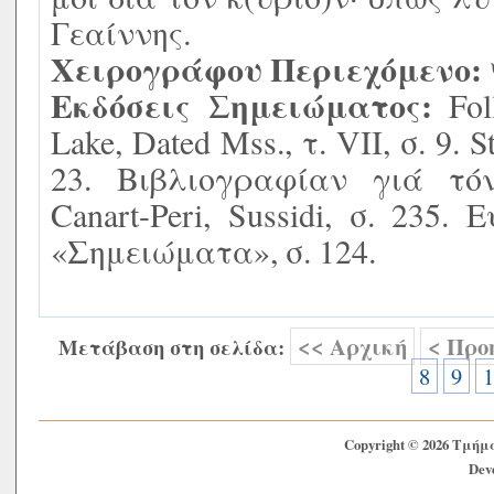
Γεαίννης.
Χειρογράφου Περιεχόμενο:
Εκδόσεις Σημειώματος:
Foll
Lake, Dated Mss., τ. VIΙ, σ. 9. S
23. Βιβλιογραφίαν γιά τό
Canart-Peri, Sussidi, σ. 235
«Σημειώματα», σ. 124.
<< Αρχική
< Προ
Μετάβαση στη σελίδα:
8
9
1
Copyright © 2026 Τμήμ
Deve