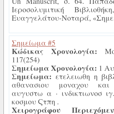
Un Manuscrit, σ. 64. Παπα
Ιεροσολυμιτική Βιβλιοθή
Ευαγγελάτου-Νοταρά, «Σημει
Σημείωμα #5
Κώδικας Χρονολογία:
Mos
117(254)
Σημείωμα Χρονολογία:
1 Αυ
Σημείωμα:
ετελειωθη η βιβ
αθανασιου μοναχου και
αυγυστω α · ινδικτιωνοσ ιγ
κοσμου Ϛτπη .
Χειρογράφου Περιεχόμεν