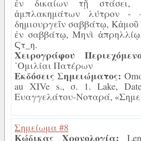
ἐν δικαίων τῇ στάσει,
ἀμπλακημάτων λύτρον - 
δημιουργεῖν σαββάτῳ, Κἀμοῦ 
ἐν σαββάτῳ, Μηνὶ ἀπρηλλίῳ, 
Ϛτ_η.
Χειρογράφου Περιεχόμενο
῾Ομιλίαι Πατέρων
Εκδόσεις Σημειώματος:
Omon
au XIVe s., σ. 1. Lake, Date
Ευαγγελάτου-Νοταρά, «Σημειώ
Σημείωμα #8
Κώδικας Χρονολογία:
Leni