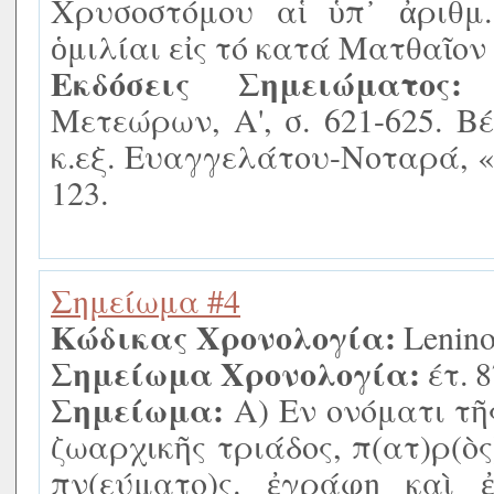
Χρυσοστόμου αἱ ὑπ᾿ ἀριθμ.
ὁμιλίαι εἰς τό κατά Ματθαῖον
Εκδόσεις Σημειώματος:
Β
Μετεώρων, Α', σ. 621-625. Βέη
κ.εξ. Ευαγγελάτου-Νοταρά, «
123.
Σημείωμα #4
Κώδικας Χρονολογία:
Lenino
Σημείωμα Χρονολογία:
έτ. 
Σημείωμα:
Α) Εν ονόματι τῆ
ζωαρχικῆς τριάδος, π(ατ)ρ(ὸς)
πν(εύματο)ς. ἐγράφη καὶ 