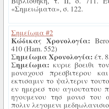
Βιβλιοθήκη, τ. ΙΙ, σ. 711.
«Σημειώματα», σ. 122.
Σημείωμα #2
Κώδικας Χρονολογία:
Berol
410 (Ham. 552)
Σημείωμα Χρονολογία:
έτ. 
Σημείωμα:
κυριε βοειθι το
μοναχουσ πρεσβιτερου κα
εκτισαμιν το ψαλτεριν τουτ
εν ημερεσ του αγιουτατου 
ηγουμενου τησ μονισ του 
πολιν λεγομενι μεδηωλανισι