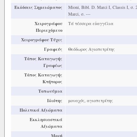
Εκδόσεις Σημειώματος
Mioni, Bibl. D. Marci Ι, Classis Ι, σ. 2
Marci, σ. ---
Χειρογράφου
Τά τέσσερα εὐαγγέλια
Περιεχόμενο
Χειρογράφου Τύχες
Γραφεύς
Θεόδωρος Αγιοπετρίτης
Τόπος Καταγωγής
Γραφέως
Τόπος Καταγωγής
Κτήτορος
Τοπωνύμια
Ιδιότης
μοναχός, αγιοπετρίτης
Πολιτικά Αξιώματα
Εκκλησιαστικά
Αξιώματα
Μονή