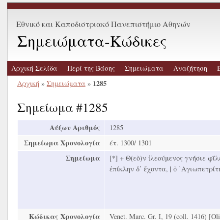
Εθνικό και Καποδιστριακό Πανεπιστήμιο Αθηνών
Σημειώματα-Κώδικες
Αρχική Σελίδα
Περί της Βάσης
Σημειώματα
Αναζήτηση
1285
Αρχική
»
Σημειώματα
»
Σημείωμα #1285
Αύξων Αριθμός
1285
Σημείωμα Χρονολογία
έτ. 1300/ 1301
Σημείωμα
[*] + Θ(εὸ)ν ἱλεούμενος γνήσιε φΐ
ἐπίκλην δ᾿ ἔχοντα, | ὁ ῾Αγιωπετρίτης
Κώδικας Χρονολογία
Venet. Marc. Gr. Ι, 19 (coll. 1416) [O