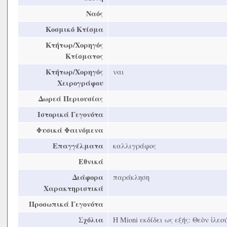
Ναός
Κοσμικό Κτίσμα
Κτήτωρ/Χορηγός
Κτίσματος
Κτήτωρ/Χορηγός
ναι
Χειρογράφου
Δωρεά Περιουσίας
Ιστορικά Γεγονότα
Φυσικά Φαινόμενα
Επαγγέλματα
καλλιγράφος
Εθνικά
Διάφορα
παράκληση
Χαρακτηριστικά
Προσωπικά Γεγονότα
Σχόλια
Η Mioni εκδίδει ως εξής: Θεὸν ἱλε