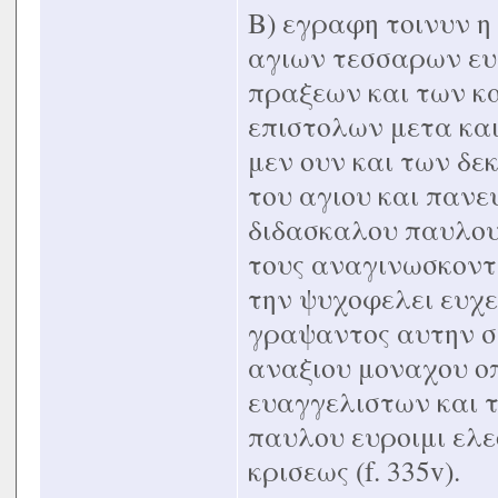
Β) εγραφη τοινυν η
αγιων τεσσαρων ευ
πραξεων και των κ
επιστολων μετα κα
μεν ουν και των δ
του αγιου και πανε
διδασκαλου παυλο
τους αναγινωσκοντ
την ψυχοφελει ευχε
γραψαντος αυτην σ
αναξιου μοναχου ο
ευαγγελιστων και 
παυλου ευροιμι ελε
κρισεως (f. 335v).