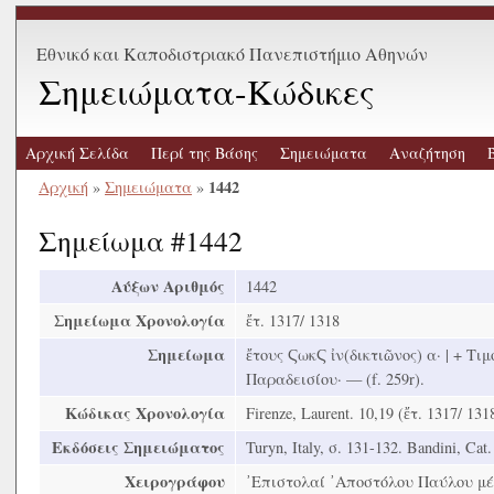
Εθνικό και Καποδιστριακό Πανεπιστήμιο Αθηνών
Σημειώματα-Κώδικες
Αρχική Σελίδα
Περί της Βάσης
Σημειώματα
Αναζήτηση
1442
Αρχική
»
Σημειώματα
»
Σημείωμα #1442
Αύξων Αριθμός
1442
Σημείωμα Χρονολογία
ἔτ. 1317/ 1318
Σημείωμα
ἔτους ϚωκϚ ἰν(δικτιῶνος) α· | + Τιμό
Παραδεισίου· — (f. 259r).
Κώδικας Χρονολογία
Firenze, Laurent. 10,19 (ἔτ. 1317/ 131
Εκδόσεις Σημειώματος
Turyn, Italy, σ. 131-132. Bandini, Cat. 
Χειρογράφου
᾿Επιστολαί ᾿Αποστόλου Παύλου μέ 