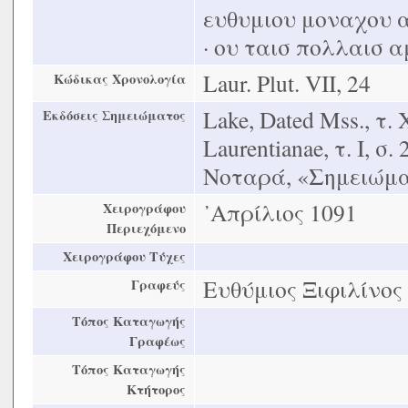
ευθυμιου μοναχου 
· ου ταισ πολλαισ α
Laur. Plut. VIΙ, 24
Κώδικας Χρονολογία
Lake, Dated Mss., τ. Χ
Εκδόσεις Σημειώματος
Laurentianae, τ. Ι, 
Νοταρά, «Σημειώματ
᾿Απρίλιος 1091
Χειρογράφου
Περιεχόμενο
Χειρογράφου Τύχες
Ευθύμιος Ξιφιλίνος
Γραφεύς
Τόπος Καταγωγής
Γραφέως
Τόπος Καταγωγής
Κτήτορος