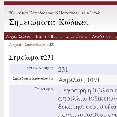
Εθνικό και Καποδιστριακό Πανεπιστήμιο Αθηνών
Σημειώματα-Κώδικες
Αρχική Σελίδα
Περί της Βάσης
Σημειώματα
Αναζήτηση
231
Αρχική
»
Σημειώματα
»
Σημείωμα #231
231
Αύξων Αριθμός
Απρίλιος 1091
Σημείωμα Χρονολογία
+ εγραφη η βιβλοσ 
Σημείωμα
απριλλιω ινδικτιων
δεκατησ. ετουσ εξα
πεντακοσιοστου ενε