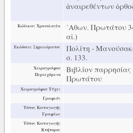
ἀναιρεθέντων ὀρθοδ
᾿Αθων. Πρωτάτου 340
Κώδικας Χρονολογία
αἰ.)
Πολίτη - Μανούσακ
Εκδόσεις Σημειώματος
σ. 133.
Βιβλίον παρρησίας 
Χειρογράφου
Περιεχόμενο
Πρωτάτου
Χειρογράφου Τύχες
Γραφεύς
Τόπος Καταγωγής
Γραφέως
Τόπος Καταγωγής
Κτήτορος