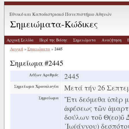
Εθνικό και Καποδιστριακό Πανεπιστήμιο Αθηνών
Σημειώματα-Κώδικες
Αρχική Σελίδα
Περί της Βάσης
Σημειώματα
Αναζήτηση
2445
Αρχική
»
Σημειώματα
»
Σημείωμα #2445
2445
Αύξων Αριθμός
Μετά τήν 26 Σεπτε
Σημείωμα Χρονολογία
῎Ετι δεόμεθα ὑπὲρ 
Σημείωμα
ἀφέσεως τῶν ἁμαρτ
δούλων τοῦ Θ(εο)ῦ 
᾿Ιω(άννου) δεσπότο