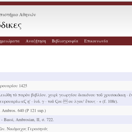
επιστήμιο Αθηνών
δικες
ημειώματα
Αναζήτηση
Βιβλιογραφία
Επικοινωνία
ρουαρίου 1425
λειώθη τὸ παρὸν βιβλίον. χειρὶ γεωργίου διακόνου τοῦ χρυσοκόκκη · ἐ
υρουαρίω κϚ η' · ἰνδ. γ · τοῦ Ϛου  ου λγου' ἔτους · + (f. 108r).
. Ambros. 640 (Ρ 121 sup.)
 - Bassi, Ambrosian, ΙΙ, σ. 722.
ῶν. Νικόμαχος Γερασηνός