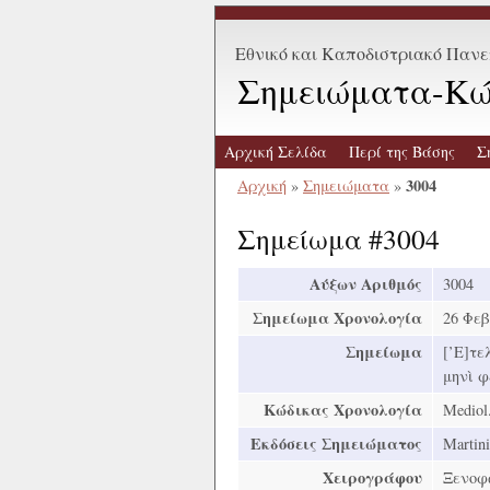
Εθνικό και Καποδιστριακό Παν
Σημειώματα-Κώ
Αρχική Σελίδα
Περί της Βάσης
Σ
3004
Αρχική
»
Σημειώματα
»
Σημείωμα #3004
Αύξων Αριθμός
3004
Σημείωμα Χρονολογία
26 Φεβ
Σημείωμα
[’Ε]τε
μηνὶ φε
Κώδικας Χρονολογία
Mediol
Εκδόσεις Σημειώματος
Martini
Χειρογράφου
Ξενοφ