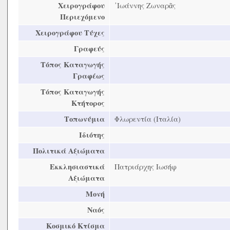
Χειρογράφου
᾿Ιωάννης Ζωναρᾶς
Περιεχόμενο
Χειρογράφου Τύχες
Γραφεύς
Τόπος Καταγωγής
Γραφέως
Τόπος Καταγωγής
Κτήτορος
Τοπωνύμια
Φλωρεντία (Ιταλία)
Ιδιότης
Πολιτικά Αξιώματα
Εκκλησιαστικά
Πατριάρχης Ιωσήφ
Αξιώματα
Μονή
Ναός
Κοσμικό Κτίσμα