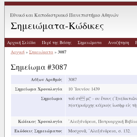
Εθνικό και Καποδιστριακό Πανεπιστήμιο Αθηνών
Σημειώματα-Κώδικες
Αρχική Σελίδα
Περί της Βάσης
Σημειώματα
Αναζήτηση
3087
Αρχική
»
Σημειώματα
»
Σημείωμα #3087
Αύξων Αριθμός
3087
Σημείωμα Χρονολογία
10 ᾿Ιουνίου 1439
Σημείωμα
τοῦ στ μζ' - ου ἔτους (᾿Ι)ν(δικτιῶν
π(ατ)ριάρχης κύ(ριο)ς ἰωσὴφ εἰς τὴ
Κώδικας Χρονολογία
᾿Αλεξάνδρεια, Πατριαρχική Βιβλιοθ
Εκδόσεις Σημειώματος
Μοσχονᾶ, ᾿Αλεξάνδρεια, σ. 132.