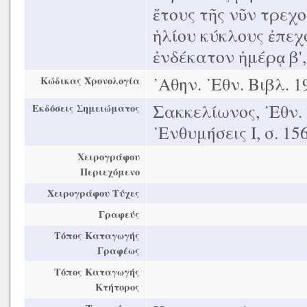
ἔτους τῆς νῦν τρεχο
ἡλίου κύκλους ἐπεχό
ἐνδέκατον ἡμέρᾳ β',
᾿Αθην. ᾿Εθν. Βιβλ. 1
Κώδικας Χρονολογία
Σακκελίωνος, ᾿Εθν. 
Εκδόσεις Σημειώματος
᾿Ενθυμήσεις Ι, σ. 156
Χειρογράφου
Περιεχόμενο
Χειρογράφου Τύχες
Γραφεύς
Τόπος Καταγωγής
Γραφέως
Τόπος Καταγωγής
Κτήτορος