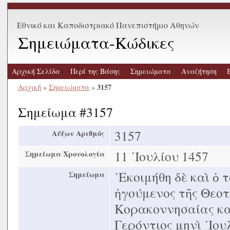
Εθνικό και Καποδιστριακό Πανεπιστήμιο Αθηνών
Σημειώματα-Κώδικες
Αρχική Σελίδα
Περί της Βάσης
Σημειώματα
Αναζήτηση
3157
Αρχική
»
Σημειώματα
»
Σημείωμα #3157
3157
Αύξων Αριθμός
11 ᾿Ιουλίου 1457
Σημείωμα Χρονολογία
᾿Εκοιμήθη δὲ καὶ ὁ 
Σημείωμα
ἡγούμενος τῆς Θεοτ
Κορακοννησαίας κα
Γερόντιος μηνὶ ᾿Ιου