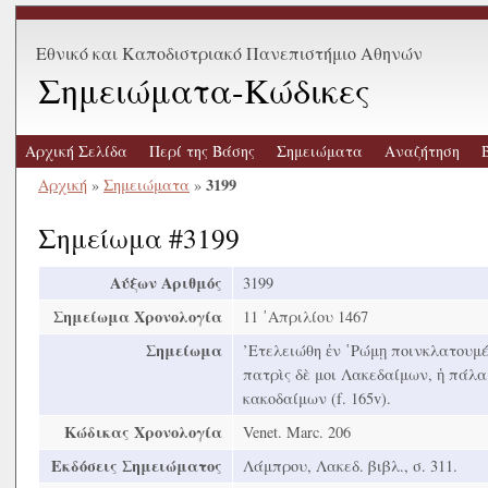
Εθνικό και Καποδιστριακό Πανεπιστήμιο Αθηνών
Σημειώματα-Κώδικες
Αρχική Σελίδα
Περί της Βάσης
Σημειώματα
Αναζήτηση
3199
Αρχική
»
Σημειώματα
»
Σημείωμα #3199
Αύξων Αριθμός
3199
Σημείωμα Χρονολογία
11 ᾿Απριλίου 1467
Σημείωμα
’Ετελειώθη ἐν ῾Ρώμῃ ποινκλατουμέν
πατρὶς δὲ μοι Λακεδαίμων, ἡ πάλα
κακοδαίμων (f. 165v).
Κώδικας Χρονολογία
Venet. Marc. 206
Εκδόσεις Σημειώματος
Λάμπρου, Λακεδ. βιβλ., σ. 311.