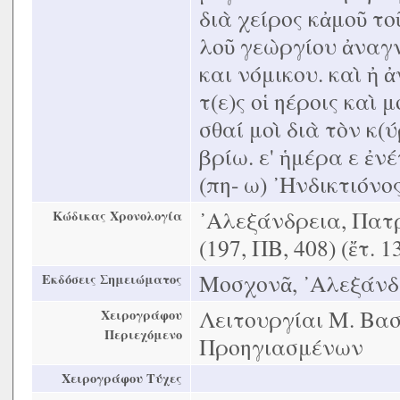
διὰ χείρος κἀμοῦ τ
λοῦ γεὼργίου ἀναγ
και νόμικου. καὶ ἠ 
τ(ε)ς οἱ ηέροις καὶ 
σθαί μοὶ διὰ τὸν κ(ύ
βρίω. ε' ἡμέρα ε ἐνέ
(πη- ω) ᾿Ηνδικτιόνος ε
᾿Αλεξάνδρεια, Πατρ
Κώδικας Χρονολογία
(197, ΠΒ, 408) (ἔτ. 1
Μοσχονᾶ, ᾿Αλεξάνδρε
Εκδόσεις Σημειώματος
Λειτουργίαι Μ. Βασ
Χειρογράφου
Περιεχόμενο
Προηγιασμένων
Χειρογράφου Τύχες