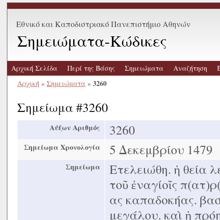
Εθνικό και Καποδιστριακό Πανεπιστήμιο Αθηνών
Σημειώματα-Κώδικες
Αρχική Σελίδα
Περί της Βάσης
Σημειώματα
Αναζήτηση
3260
Αρχική
»
Σημειώματα
»
Σημείωμα #3260
3260
Αύξων Αριθμός
5 Δεκεμβρίου 1479
Σημείωμα Χρονολογία
Ετελειώθη. ἡ θεία λ
Σημείωμα
τοῦ ἐναγίοῖς π(ατ)ρ
ας καπαδοκήας. βασ
μεγάλου. καὶ ἡ πρό