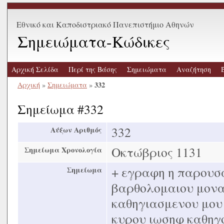
Εθνικό και Καποδιστριακό Πανεπιστήμιο Αθηνών
Σημειώματα-Κώδικες
Αρχική Σελίδα
Περί της Βάσης
Σημειώματα
Αναζήτηση
332
Αρχική
»
Σημειώματα
»
Σημείωμα #332
332
Αύξων Αριθμός
Οκτώβριος 1131
Σημείωμα Χρονολογία
+ εγραφη η παρουσα
Σημείωμα
βαρθολομαιου μονα
καθηγιασμενου μου
κυρου ιωσηφ καθηγ