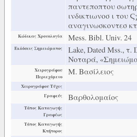
παντεποπτου σωτηρ
ινδικτιωνοσ ι του Ϛ
αναγινωσκοντεσ κτ
Mess. Bibl. Univ. 24
Κώδικας Χρονολογία
Lake, Dated Mss., τ.
Εκδόσεις Σημειώματος
Νοταρά, «Σημειώματ
Μ. Βασίλειος
Χειρογράφου
Περιεχόμενο
Χειρογράφου Τύχες
Βαρθολομαίος
Γραφεύς
Τόπος Καταγωγής
Γραφέως
Τόπος Καταγωγής
Κτήτορος