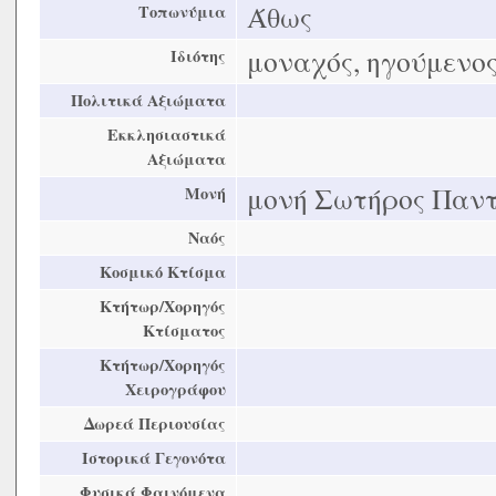
Άθως
Τοπωνύμια
μοναχός, ηγούμενο
Ιδιότης
Πολιτικά Αξιώματα
Εκκλησιαστικά
Αξιώματα
μονή Σωτήρος Παν
Μονή
Ναός
Κοσμικό Κτίσμα
Κτήτωρ/Χορηγός
Κτίσματος
Κτήτωρ/Χορηγός
Χειρογράφου
Δωρεά Περιουσίας
Ιστορικά Γεγονότα
Φυσικά Φαινόμενα