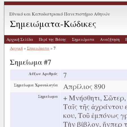
Εθνικό και Καποδιστριακό Πανεπιστήμιο Αθηνών
Σημειώματα-Κώδικες
Αρχική Σελίδα
Περί της Βάσης
Σημειώματα
Αναζήτηση
7
Αρχική
»
Σημειώματα
»
Σημείωμα #7
7
Αύξων Αριθμός
Απρίλιος 890
Σημείωμα Χρονολογία
+ Μνήσθητι, Σῶτερ,
Σημείωμα
Ταῖς τῆς ἀχράντου 
κου, Τοῦ ἐμπόνως 
Τὴν βίβλον, ἥνπερ τ