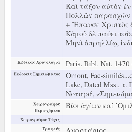
Καὶ τάξον αὐτὸν ἐν 
Πολλῶν παρασχὼν 
+ ῎Επαυσε Χριστὸς 
Κἀμοῦ δὲ παύει τοὺ
Μηνὶ ἀπρηλλίῳ, ἰνδι
Paris. Bibl. Nat. 1470
Κώδικας Χρονολογία
Omont, Fac-similés...d
Εκδόσεις Σημειώματος
Lake, Dated Mss., τ.
Νοταρά, «Σημειώματ
Βίοι ἁγίων καί ῾Ομ
Χειρογράφου
Περιεχόμενο
Χειρογράφου Τύχες
Αναστάσιος
Γραφεύς