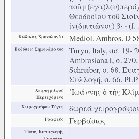
τοῦ μ(εγα)λ(υ)περόχ
Θεοδοσίου τοῦ Σισίνν
ἰν(δικτιῶνος) β· - (f.
Mediol. Ambros. D 58
Κώδικας Χρονολογία
Turyn, Italy, σσ. 19- 2
Εκδόσεις Σημειώματος
Ambrosiana Ι, σ. 270.
Schreiber, σ. 68. Ε
Συλλογή, σ. 66. PLP
’Ιωάννης ὁ τῆς Κλί
Χειρογράφου
Περιεχόμενο
δωρεά χειρογράφο
Χειρογράφου Τύχες
Γερβάσιος
Γραφεύς
Τόπος Καταγωγής
Γραφέως