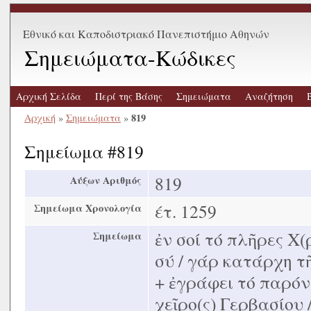
Εθνικό και Καποδιστριακό Πανεπιστήμιο Αθηνών
Σημειώματα-Κώδικες
Αρχική Σελίδα
Περί της Βάσης
Σημειώματα
Αναζήτηση
819
Αρχική
»
Σημειώματα
»
Σημείωμα #819
819
Αύξων Αριθμός
έτ. 1259
Σημείωμα Χρονολογία
ἐν σοί τό πλῆρες Χ(ρ
Σημείωμα
σύ / γάρ κατάρχη τῆς
+ ἐγράφει τό παρόν
χεῖρο(ς) Γερβασίου 