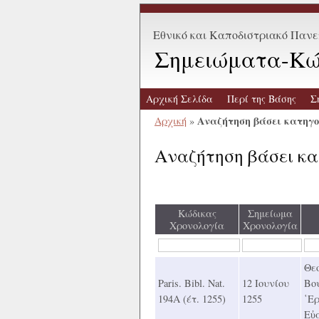
Εθνικό και Καποδιστριακό Παν
Σημειώματα-Κώ
Αρχική Σελίδα
Περί της Βάσης
Σ
Αναζήτηση βάσει κατηγ
Αρχική
»
Αναζήτηση βάσει κ
Κώδικας
Σημείωμα
Χρονολογία
Χρονολογία
Θε
Paris. Bibl. Nat.
12 Ιουνίου
Βο
194Α (έτ. 1255)
1255
῾Ερ
Εὐ