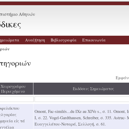
επιστήμιο Αθηνών
δικες
ημειώματα
Αναζήτηση
Βιβλιογραφία
Επικοινωνία
οριών
ατηγοριών
Εμφάνι
Χειρογράφου
Εκδόσεις Σημειώματος
Περιεχόμενο
οφυλάκτου
Omont, Fac-similés...du IXe au XIVe s., σ. 11. Omont, 
υλγαρίας
Ι, σ. 22. Vogel-Gardthausen, Schreiber, σ. 335. Astruc-
μηνεία εἰς τά
Ευαγγελάτου-Νοταρά, Συλλογή, σ. 61.
αγγέλια