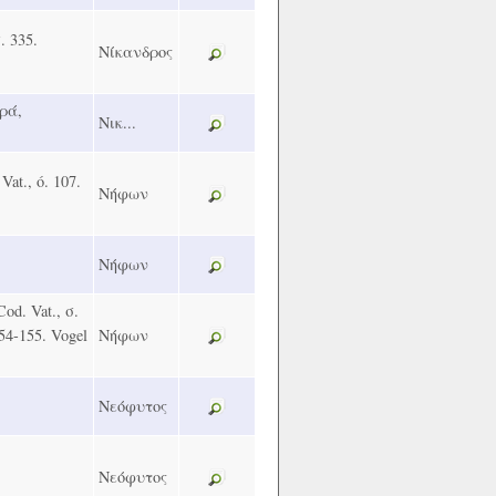
. 335.
Νίκανδρος
αρά,
Νικ...
at., ó. 107.
Νήφων
Νήφων
d. Vat., σ.
 154-155. Vogel
Νήφων
Νεόφυτος
Νεόφυτος