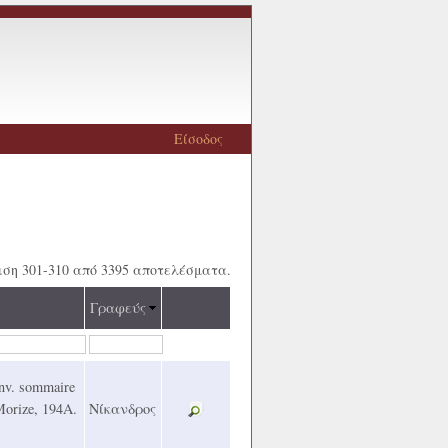
Είσοδος
ση 301-310 από 3395 αποτελέσματα.
Γραφεύς
Inv. sommaire
 Morize, 194Α.
Νίκανδρος