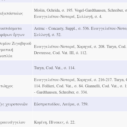
Mošin, Ochrida, σ. 195. Vogel-Gardthausen, Schreiber, σ
αξαπόστολος
Ευαγγελάτου-Νοταρά, Συλλογή, σ. 4.
ποσπάσματα
Astruc - Concasty, Suppl., σ. 536. Ευαγγελάτου-Νοτ
αφόρων ἔργων
Συλλογή, σ. 52.
θυμίου Ζιγαβηνοῦ
Ευαγγελάτου-Νοταρά, Χορηγοί, σ. 208. Turyn, Cod. V
γματική
Devreesse, Cod. Vat. ΙΙΙ, ó. 112.
νοπλία
Turyn, Cod. Vat., σ. 114.
Ευαγγελάτου-Νοταρά, Χορηγοί, σ. 216-217. Turyn, Co
κτώηχος
114. Follieri, Cod. Vat., σ. 84. Giannelli, Cod. Vat., σ.
- Gardthausen, Schreiber, σ. 334.
ξις χειροτονιῶν
Εὐστρατιάδου, Λαύρα, σ. 759.
τραευάγγελον
Κομίνη, Πίνακες, ó. 22.