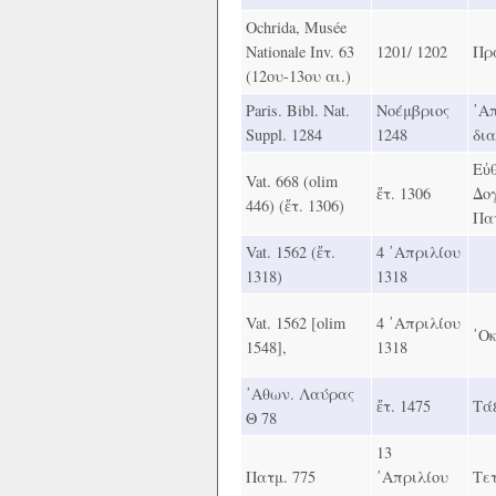
Ochrida, Musée
Nationale Inv. 63
1201/ 1202
Πρ
(12ου-13ου αι.)
Paris. Bibl. Nat.
Νοέμβριος
᾿Α
Suppl. 1284
1248
δι
Εὐ
Vat. 668 (olim
ἔτ. 1306
Δο
446) (ἔτ. 1306)
Πα
Vat. 1562 (ἔτ.
4 ᾿Απριλίου
1318)
1318
Vat. 1562 [olim
4 ᾿Απριλίου
᾿Ο
1548],
1318
᾿Αθων. Λαύρας
ἔτ. 1475
Τά
Θ 78
13
Πατμ. 775
᾿Απριλίου
Τε