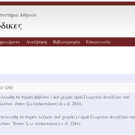
επιστήμιο Αθηνών
δικες
ημειώματα
Αναζήτηση
Βιβλιογραφία
Επικοινωνία
1/ 1292
ελειώθη τό παρόν βιβλίον / διά χειρός ἐμοῦ Γεωργίου ἀνα(ξί)ου τοῦ
λύτου. ἔτους Ϛω ἰν(δικτιῶνος) ἄ + (f. 201r).
Ετελειώθη τό παρόν λεξικόν διά χειρό(ς) / ἐμοῦ Γεωργίου ἀνα(ξί)ου το
του. ῎Ετους Ϛ·ω· ἰν(δικτιῶνος) ε (f. 224v).