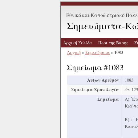
Εθνικό και Καποδιστριακό Παν
Σημειώματα-Κώ
Αρχική Σελίδα
Περί της Βάσης
Σ
1083
Αρχική
»
Σημειώματα
»
Σημείωμα #1083
Αύξων Αριθμός
1083
Σημείωμα Χρονολογία
έτ. 129
Σημείωμα
Α) ᾿Ετ
Κ(α)πα
Β) + ᾿
Καπαλύ