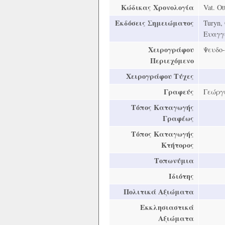
Κώδικας Χρονολογία
Vat. Ot
Εκδόσεις Σημειώματος
Turyn, 
Ευαγγε
Χειρογράφου
Ψευδο
Περιεχόμενο
Χειρογράφου Τύχες
Γραφεύς
Γεώργ
Τόπος Καταγωγής
Γραφέως
Τόπος Καταγωγής
Κτήτορος
Τοπωνύμια
Ιδιότης
Πολιτικά Αξιώματα
Εκκλησιαστικά
Αξιώματα