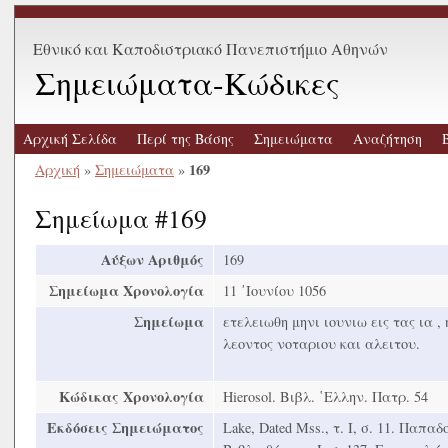
Εθνικό και Καποδιστριακό Πανεπιστήμιο Αθηνών
Σημειώματα-Κώδικες
Αρχική Σελίδα
Περί της Βάσης
Σημειώματα
Αναζήτηση
169
Αρχική
»
Σημειώματα
»
Σημείωμα #169
Αύξων Αριθμός
169
Σημείωμα Χρονολογία
11 ᾿Ιουνίου 1056
Σημείωμα
ετελειωθη μηνι ιουνιω εις τας ια ,
λεοντος νοταριου και αλειτου.
Κώδικας Χρονολογία
Hierosol. Βιβλ. ῾Ελλην. Πατρ. 54
Εκδόσεις Σημειώματος
Lake, Dated Mss., τ. Ι, σ. 11. Παπ