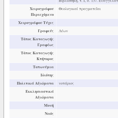
Βιβλιοθήκη, τ. Ι, σ. 137. Ευαγγελ
Χειρογράφου
Θεολογικαί πραγματεῖαι
Περιεχόμενο
Χειρογράφου Τύχες
Γραφεύς
Λέων
Τόπος Καταγωγής
Γραφέως
Τόπος Καταγωγής
Κτήτορος
Τοπωνύμια
Ιδιότης
Πολιτικά Αξιώματα
νοτάριος
Εκκλησιαστικά
Αξιώματα
Μονή
Ναός