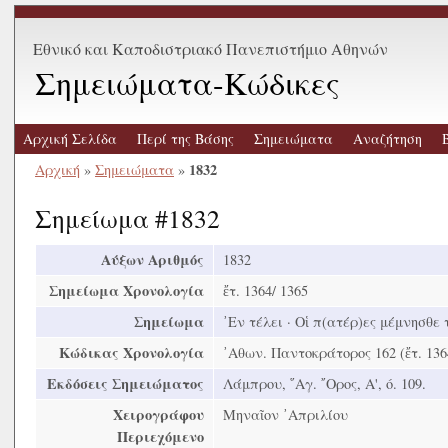
Εθνικό και Καποδιστριακό Πανεπιστήμιο Αθηνών
Σημειώματα-Κώδικες
Αρχική Σελίδα
Περί της Βάσης
Σημειώματα
Αναζήτηση
1832
Αρχική
»
Σημειώματα
»
Σημείωμα #1832
Αύξων Αριθμός
1832
Σημείωμα Χρονολογία
ἔτ. 1364/ 1365
Σημείωμα
᾿Εν τέλει · Οἱ π(ατέρ)ες μέμνησθε 
Κώδικας Χρονολογία
᾿Αθων. Παντοκράτορος 162 (ἔτ. 136
Εκδόσεις Σημειώματος
Λάμπρου, ῞Αγ. ῎Ορος, Α', ó. 109.
Χειρογράφου
Μηναῖον ᾿Απριλίου
Περιεχόμενο