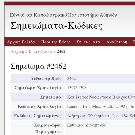
Εθνικό και Καποδιστριακό Πανεπιστήμιο Αθηνών
Σημειώματα-Κώδικες
Αρχική Σελίδα
Περί της Βάσης
Σημειώματα
Αναζήτηση
2462
Αρχική
»
Σημειώματα
»
Σημείωμα #2462
Αύξων Αριθμός
2462
Σημείωμα Χρονολογία
1397/ 1398
Σημείωμα
Καὶ ἕτερος Νεόφυτος ὁ Βλάχος Ϛ Ϛ
Κώδικας Χρονολογία
London. Brit. Mus. Addit. 22492 (14ο
Εκδόσεις Σημειώματος
Λάμπρου- ᾿Ενθυμήσεις Ι, σ. 154. Schre
Χειρογράφου
Εὐθύμιος Ζιγαβηνός
Περιεχόμενο