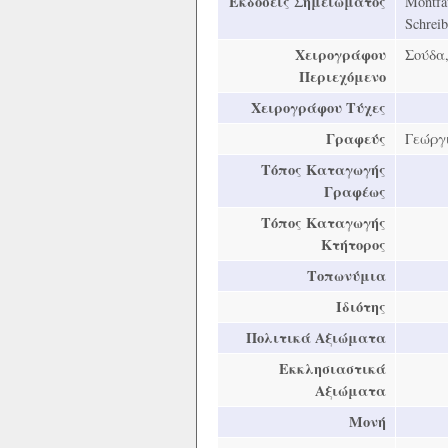
Εκδόσεις Σημειώματος
Montfau
Schreib
Χειρογράφου
Σούδα,
Περιεχόμενο
Χειρογράφου Τύχες
Γραφεύς
Γεώργ
Τόπος Καταγωγής
Γραφέως
Τόπος Καταγωγής
Κτήτορος
Τοπωνύμια
Ιδιότης
Πολιτικά Αξιώματα
Εκκλησιαστικά
Αξιώματα
Μονή