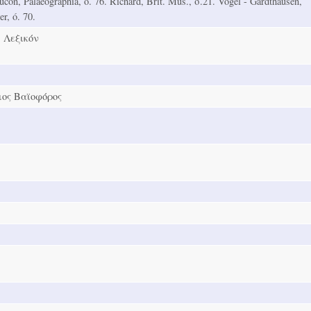
con, Palaeographia, ó. 76. Richard, Brit. Mus., σ.21. Vogel - Gardthausen,
er, ó. 70.
 Λεξικόν
ιος Βαϊοφόρος