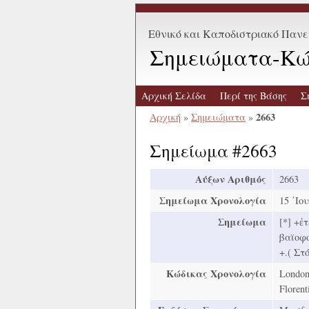
Εθνικό και Καποδιστριακό Παν
Σημειώματα-Κώ
Αρχική Σελίδα
Περί της Βάσης
Σ
2663
Αρχική
»
Σημειώματα
»
Σημείωμα #2663
Αύξων Αριθμός
2663
Σημείωμα Χρονολογία
15 ᾿Ιο
Σημείωμα
[*] +ἐ
βαϊοφο
+.( Στό
Κώδικας Χρονολογία
London,
Florent