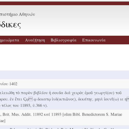
επιστήμιο Αθηνών
δικες
ημειώματα
Αναζήτηση
Βιβλιογραφία
Επικοινωνία
υνίου 1402
τελειώθη τὸ παρὸν βιβλίον ἡ σουδα διὰ χειρὸς ἐμοῦ γεωργϊ(ου) τοῦ
ρου. ἐν ἔτει Ϛῳ ῳ δεκατῳ ἰνδ(ικτιῶνος), δεκάτης. μηνὶ ἰουνΐ(ω) ιε η
 τέλος του 11893, ὺ.366 v).
 Brit. Mus. Addit. 11892 καί 11893 [olim Bibl. Benedictorem S. Mariae
iae]