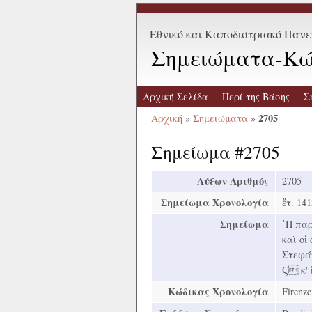
Εθνικό και Καποδιστριακό Παν
Σημειώματα-Κώ
Αρχική Σελίδα
Περί της Βάσης
Σ
2705
Αρχική
»
Σημειώματα
»
Σημείωμα #2705
Αύξων Αριθμός
2705
Σημείωμα Χρονολογία
ἔτ. 141
Σημείωμα
῾Η παρ
καὶ οἱ
Στεφάν
Ϛ κ' ἰ
Κώδικας Χρονολογία
Firenze