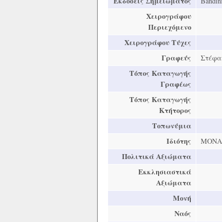
Εκδόσεις Σημειώματος
Bandini
Χειρογράφου
Περιεχόμενο
Χειρογράφου Τύχες
Γραφεύς
Στέφα
Τόπος Καταγωγής
Γραφέως
Τόπος Καταγωγής
Κτήτορος
Τοπωνύμια
Ιδιότης
ΜΟΝΑ
Πολιτικά Αξιώματα
Εκκλησιαστικά
Αξιώματα
Μονή
Ναός