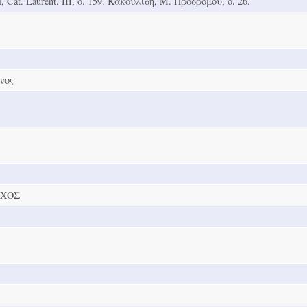
, Cat. Laurent. ΙΙΙ, ó. 159. Κακουλίδη, Μ. Προδρόμου, ó. 26.
νος
ΧΟΣ