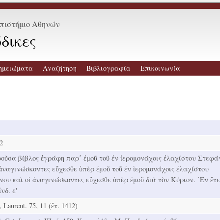
επιστήμιο Αθηνών
δικες
ημειώματα
Αναζήτηση
Βιβλιογραφία
Επικοινωνία
2
οῦσα βίβλος ἐγράφη παρ᾿ ἐμοῦ τοῦ ἐν ἱερομονάχοις ἐλαχίστου Στεφά
 ἀναγινώσκοντες εὔχεσθε ὑπὲρ ἐμοῦ τοῦ ἐν ἱερομονάχοις ἐλαχίστου
ου καὶ οἱ ἀναγινώσκοντες εὔχεσθε ὑπὲρ ἐμοῦ διὰ τὸν Κύριον. ᾿Εν ἔτε
νδ. ε'
, Laurent. 75, 11 (ἔτ. 1412)