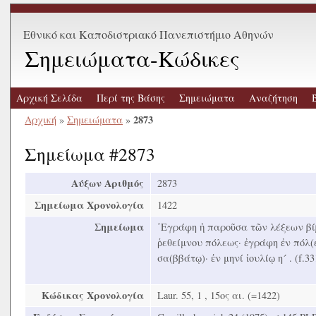
Εθνικό και Καποδιστριακό Πανεπιστήμιο Αθηνών
Σημειώματα-Κώδικες
Αρχική Σελίδα
Περί της Βάσης
Σημειώματα
Αναζήτηση
2873
Αρχική
»
Σημειώματα
»
Σημείωμα #2873
Αύξων Αριθμός
2873
Σημείωμα Χρονολογία
1422
Σημείωμα
᾿Εγράφη ἡ παροῦσα τῶν λέξεων βίβ
ῥεθείμνου πόλεως· ἐγράφη ἐν πόλ(ει
σα(ββάτῳ)· ἐν μηνί ἰουλίῳ η´ . (f.33
Κώδικας Χρονολογία
Laur. 55, 1 , 15ος αι. (=1422)