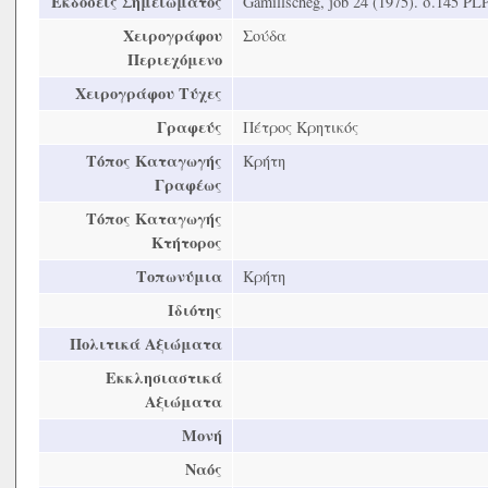
Εκδόσεις Σημειώματος
Gamillscheg, job 24 (1975). σ.145 PL
Χειρογράφου
Σούδα
Περιεχόμενο
Χειρογράφου Τύχες
Γραφεύς
Πέτρος Κρητικός
Τόπος Καταγωγής
Κρήτη
Γραφέως
Τόπος Καταγωγής
Κτήτορος
Τοπωνύμια
Κρήτη
Ιδιότης
Πολιτικά Αξιώματα
Εκκλησιαστικά
Αξιώματα
Μονή
Ναός