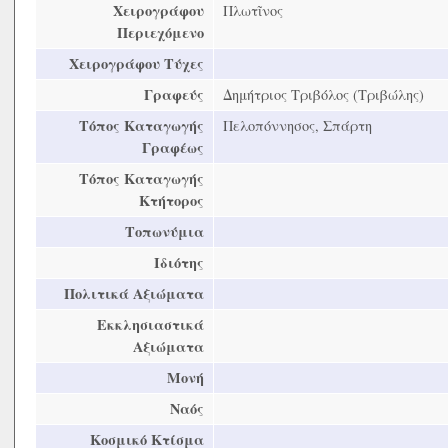
Χειρογράφου
Πλωτῖνος
Περιεχόμενο
Χειρογράφου Τύχες
Γραφεύς
Δημήτριος Τριβόλος (Τριβώλης)
Τόπος Καταγωγής
Πελοπόννησος, Σπάρτη
Γραφέως
Τόπος Καταγωγής
Κτήτορος
Τοπωνύμια
Ιδιότης
Πολιτικά Αξιώματα
Εκκλησιαστικά
Αξιώματα
Μονή
Ναός
Κοσμικό Κτίσμα