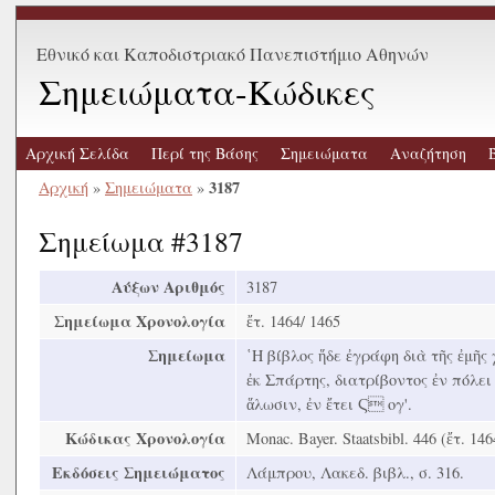
Εθνικό και Καποδιστριακό Πανεπιστήμιο Αθηνών
Σημειώματα-Κώδικες
Αρχική Σελίδα
Περί της Βάσης
Σημειώματα
Αναζήτηση
3187
Αρχική
»
Σημειώματα
»
Σημείωμα #3187
Αύξων Αριθμός
3187
Σημείωμα Χρονολογία
ἔτ. 1464/ 1465
Σημείωμα
῾Η βίβλος ἥδε ἐγράφη διὰ τῆς ἐμῆ
ἐκ Σπάρτης, διατρίβοντος ἐν πόλει
ἅλωσιν, ἐν ἔτει Ϛ ογ'.
Κώδικας Χρονολογία
Monac. Bayer. Staatsbibl. 446 (ἔτ. 146
Εκδόσεις Σημειώματος
Λάμπρου, Λακεδ. βιβλ., σ. 316.