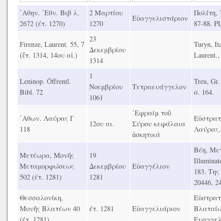
᾿Αθην. ᾿Εθν. Βιβ λ.
2 Μαρτίου
Πολίτη,
Εὐαγγελιστάριον
2672 (έτ. 1270)
1270
87-88. P
23
Firenze, Laurent. 55, 7
Turyn, It
Δεκεμβρίου
(ἔτ. 1314, 14ου αἰ.)
Laurent.,
1314
1
Leninop. Ӧffrentl.
Treu, Gr
Νοεμβρίου
Τετραευάγγελον
Bibl. 72
σ. 164.
1061
᾿Εφραίμ τοῦ
᾿Αθων. Λαύρας Γ
Εὐστρατ
12ου αι.
Σύρου κεφάλαια
118
Λαύρας,
ἀσκητικὰ
Βέη, Μετ
Μετέωρα, Μονῆς
19
Illumina
Μεταμορφώσεως
Δεκεμβρίου
Εὐαγγέλιον
183. Της
502 (έτ. 1281)
1281
20446, 2
Θεσσαλονίκη,
Εὐστρατ
Μονῆς Βλατέων 40
έτ. 1281
Εὐαγγελιάριον
Βλαταίων
(έτ. 1281)
Ευαγγελ