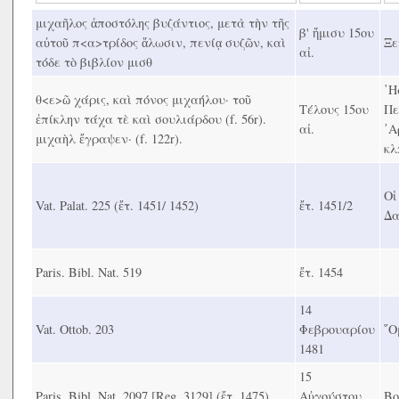
μιχαῆλος ἀποστόλης βυζάντιος, μετὰ τὴν τῆς
β' ἥμισυ 15ου
αὐτοῦ π<α>τρίδος ἅλωσιν, πενίᾳ συζῶν, καὶ
Ξε
αἰ.
τόδε τὸ βιβλίον μισθ
῾Η
θ<ε>ῶ χάρις, καὶ πόνος μιχαήλου· τοῦ
Τέλους 15ου
Πε
ἐπίκλην τάχα τὲ καὶ σουλιάρδου (f. 56r).
αἰ.
᾿Α
μιχαὴλ ἔγραψεν· (f. 122r).
κλ
Οἱ
Vat. Palat. 225 (ἔτ. 1451/ 1452)
ἔτ. 1451/2
Δα
Paris. Bibl. Nat. 519
ἔτ. 1454
14
Vat. Ottob. 203
Φεβρουαρίου
῞Ο
1481
15
Paris. Bibl. Nat. 2097 [Reg. 3129] (ἔτ. 1475)
Αὐγούστου
Βο