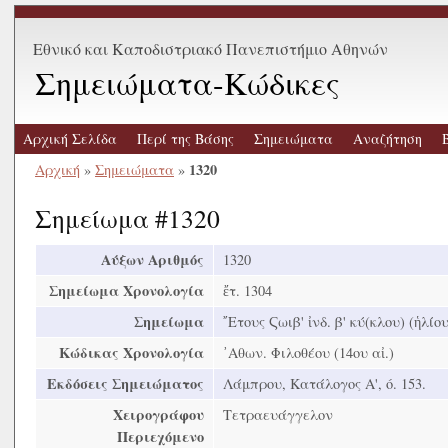
Εθνικό και Καποδιστριακό Πανεπιστήμιο Αθηνών
Σημειώματα-Κώδικες
Αρχική Σελίδα
Περί της Βάσης
Σημειώματα
Αναζήτηση
1320
Αρχική
»
Σημειώματα
»
Σημείωμα #1320
Αύξων Αριθμός
1320
Σημείωμα Χρονολογία
ἔτ. 1304
Σημείωμα
῎Ετους Ϛωιβ' ἰνδ. β' κύ(κλου) (ἡλίου)
Κώδικας Χρονολογία
᾿Αθων. Φιλοθέου (14ου αἰ.)
Εκδόσεις Σημειώματος
Λάμπρου, Κατάλογος Α', ó. 153.
Χειρογράφου
Τετραευάγγελον
Περιεχόμενο