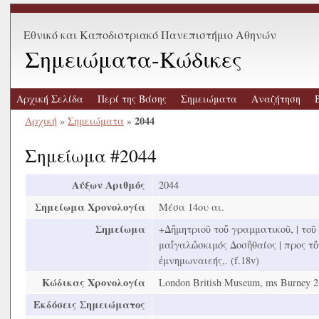
Εθνικό και Καποδιστριακό Πανεπιστήμιο Αθηνών
Σημειώματα-Κώδικες
Αρχική Σελίδα
Περί της Βάσης
Σημειώματα
Αναζήτηση
2044
Αρχική
»
Σημειώματα
»
Σημείωμα #2044
Αύξων Αριθμός
2044
Σημείωμα Χρονολογία
Μέσα 14ου αι.
Σημείωμα
+Δἤμητριοῦ τοὔ γραμματικοῦ, | τοῦ
μαἴγαλὤσκιμός Δοσἤθαίος | προς τ
ἐμνημωναιεής,. (f.18v)
Κώδικας Χρονολογία
London British Museum, ms Burney 2
Εκδόσεις Σημειώματος