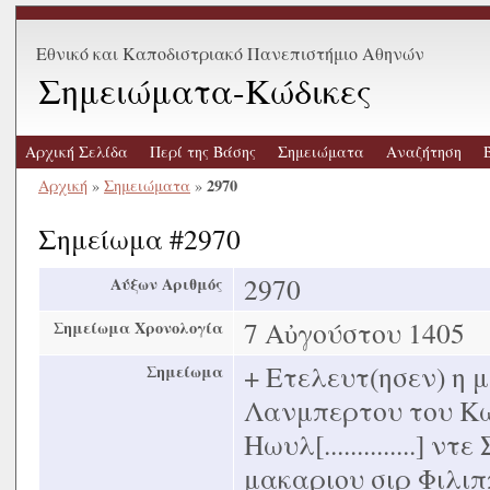
Εθνικό και Καποδιστριακό Πανεπιστήμιο Αθηνών
Σημειώματα-Κώδικες
Αρχική Σελίδα
Περί της Βάσης
Σημειώματα
Αναζήτηση
2970
Αρχική
»
Σημειώματα
»
Σημείωμα #2970
2970
Αύξων Αριθμός
7 Αὐγούστου 1405
Σημείωμα Χρονολογία
+ Ετελευτ(ησεν) η μ
Σημείωμα
Λανμπερτου του Κω
Ηωυλ[..............] 
μακαριου σιρ Φιλιπ