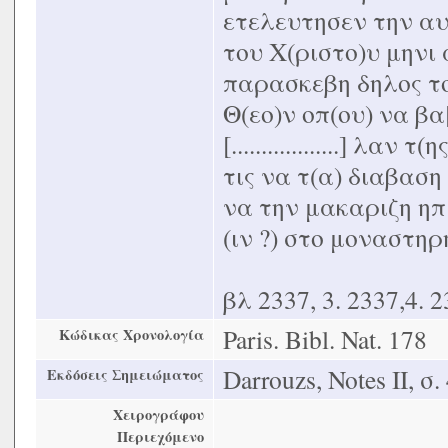
ετελευτησεν την αυτ
του Χ(ριστο)υ μηνι 
παρασκεβη δηλος τ
Θ(εο)ν οπ(ου) να βα
[..................] λαν
τις να τ(α) διαβασ
να την μακαριζη ηπ
(ιν ?) στο μοναστη
βλ 2337, 3. 2337,4. 23
Paris. Bibl. Nat. 178
Κώδικας Χρονολογία
Darrouzs, Notes ΙΙ, σ.
Εκδόσεις Σημειώματος
Χειρογράφου
Περιεχόμενο