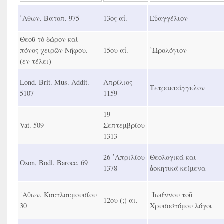
᾿Αθων. Βατοπ. 975
13ος αἰ.
Εὐαγγέλιον
Θεοῦ τὸ δῶρον καὶ
πόνος χειρῶν Νήφου.
15ου αἰ.
῾Ωρολόγιον
(εν τέλει)
Lond. Brit. Mus. Addit.
Απρίλιος
Τετραευάγγελον
5107
1159
19
Vat. 509
Σεπτεμβρίου
1313
26 ᾿Απριλίου
Θεολογικά και
Oxon, Bodl. Barocc. 69
1378
ἀσκητικά κείμενα
᾿Αθων. Κουτλουμουσίου
᾿Ιωάννου τοῦ
12ου (;) αι.
30
Χρυσοστόμου λόγοι