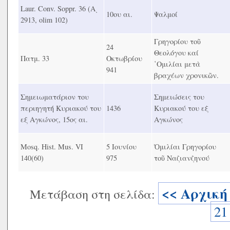
Laur. Conv. Soppr. 36 (Αͺ
10ου αι.
Ψαλμοί
2913, olim 102)
Γρηγορίου τοῦ
24
Θεολόγου καί
Πατμ. 33
Οκτωβρίου
῾Ομιλίαι μετὰ
941
βραχέων χρονικῶν.
Σημειωματάριον του
Σημειώσεις του
περιηγητή Κυριακού του
1436
Κυριακού του εξ
εξ Αγκώνος, 15ος αι.
Αγκώνος
Mosq. Hist. Mus. VI
5 Ιουνίου
Ὁμιλίαι Γρηγορίου
140(60)
975
τοῦ Ναζιανζηνού
<< Αρχική
Μετάβαση στη σελίδα:
21