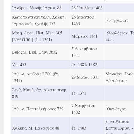
῎Ανδρος, Μονῆς ῾Αγίας 88
28 ᾿Ιουλίου 1402
Κωνσταντινούπολη, Χάλκη,
26 Μαρτίου
Εὐαγγέλιον
᾿Εμπορικῆς Σχολῆς 172
1463
Mosq. Staatl. Hist. Mus. 305
῾Ωρολόγιον. Τ
Μάρτιος 1341
[269/ ἒἒἃῢΙ] (ἔτ. 1341)
κλπ.
5 Δεκεμβρίου
Bologna, Bibl. Univ. 3632
1371
Vat. 453
ἔτ. 1381/ 1382
᾿Αθων. Λαύρας Ι 200 (ἔτ.
Μηναῖον ᾿Ιουλ
29 Μαΐου 1341
1341)
Αὐγούστου
Σινᾶ, Μονῆς ἁγ. Αἰκατερίνης
ἔτ. 1371
819
7 Νοεμβρίου
᾿Αθων. Παντελεήμονος 739
᾿Οκτώηχος
1402
Συναξάριον
Χάλκης, Μ. Παναγίας 48
ἔτ. 1463
Σεπτεμβρίου -