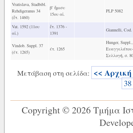
Vratislava, Stadbibl.
β' ἥμισυ
Rehdigeranus 34
PLP 5082
15ου αἰ.
(ἔτ. 1460)
Vat. 1592 (11ου
ἔτ. 1376 -
Giannelli, Cod. 
αἰ.)
1391
Hunger, Suppl.,
Vindob. Suppl. 37
έτ. 1265
Ευαγγελάτου
(έτ. 1265)
Συλλογή, σ. 80
<< Αρχική
Μετάβαση στη σελίδα:
38
Copyright © 2026 Τμήμα Ι
Develope