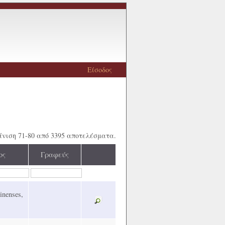
Είσοδος
νιση 71-80 από 3395 αποτελέσματα.
ος
Γραφεύς
inenses,