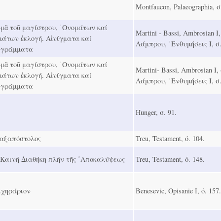
Montfaucon, Palaeographia, σ
μᾶ τοῦ μαγίστρου, ᾿Ονομάτων καί
Martini - Bassi, Ambrosian Ι,
μάτων ἐκλογή. Αἰνίγματα καί
Λάμπρου, ᾿Ενθυμήσεις Ι, σ.
ιγράμματα
μᾶ τοῦ μαγίστρου, ᾿Ονομάτων καί
Martini- Bassi, Ambrosian Ι, 
μάτων ἐκλογή. Αἰνίγματα καί
Λάμπρου, ᾿Ενθυμήσεις Ι, σ.
ιγράμματα
Hunger, σ. 91.
αξαπόστολος
Treu, Testament, ó. 104.
 Καινή Διαθήκη πλήν τῆς ᾿Αποκαλύψεως
Treu, Testament, ó. 148.
ιχηράριον
Benesevic, Opisanie Ι, ó. 157