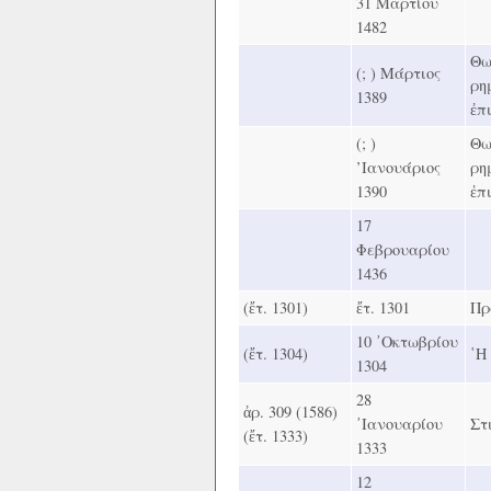
31 Μαρτίου
1482
Θω
(; ) Μάρτιος
ρη
1389
ἐπ
(; )
Θω
’Ιανουάριος
ρη
1390
ἐπ
17
Φεβρουαρίου
1436
(ἔτ. 1301)
ἔτ. 1301
Πρ
10 ᾿Οκτωβρίου
(ἔτ. 1304)
῾Η
1304
28
ἀρ. 309 (1586)
᾿Ιανουαρίου
Στ
(ἔτ. 1333)
1333
12