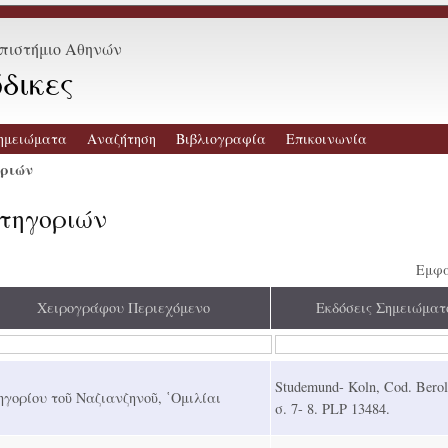
επιστήμιο Αθηνών
δικες
ημειώματα
Αναζήτηση
Βιβλιογραφία
Επικοινωνία
οριών
ατηγοριών
Εμφά
Χειρογράφου Περιεχόμενο
Εκδόσεις Σημειώματ
Studemund- Koln, Cod. Berol
ηγορίου τοῦ Ναζιανζηνοῦ, ῾Ομιλίαι
σ. 7- 8. PLP 13484.