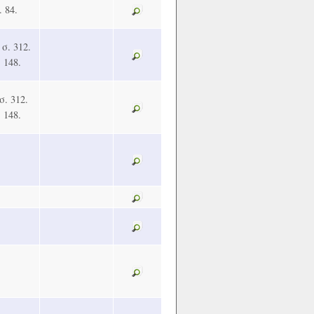
. 84.
 σ. 312.
 148.
σ. 312.
 148.
.