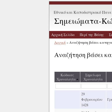
Εθνικό και Καποδιστριακό Παν
Σημειώματα-Κώ
Αρχική Σελίδα
Περί της Βάσης
Σ
Αναζήτηση βάσει κατηγ
Αρχική
»
Αναζήτηση βάσει κ
Κώδικας
Σημείωμα
Χρονολογία
Χρονολογία
29
Φεβρουαρίου
Γρ
1428